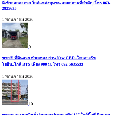
ดีเข้าออกสะดวก ใกล้แหล่งชุมชน และสถานที่สำคัญ โทร 063-
2825635
1 พฤษภาคม 2026
9
ขาย!!! ที่ดินสวย ทำเลทอง ย่าน New CBD..ใจกลางรัช
โยธิน..ใกล้ BTS เพียง 900 ม. โทร 092-5635533
1 พฤษภาคม 2026
10
ขายอาคารพาณิชย์ ปากซอยประชาอุทิศ 127 ใกล้บิ๊กซี ติดถนน