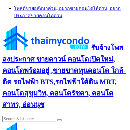
Skip
โพสต์ขายอสังหาด่วน, อยากขายคอนโดให้ด่วน, อยาก
to
ประกาศขายคอนโดด่วน
content
รับจ้างโพส
ลงประกาศ ขายดาวน์ คอนโดเปิดใหม่,
คอนโดพร้อมอยู่ ,ขายขาดทุนคอนโด ใกล้-
ติด รถไฟฟ้า BTS,รถไฟฟ้าใต้ดิน MRT,
คอนโดสุขุมวิท, คอนโดรัชดา, คอนโด
สาทร, อ่อนนุช