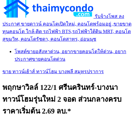
รับจ้างโพส ลง
ประกาศ ขายดาวน์ คอนโดเปิดใหม่, คอนโดพร้อมอยู่ ,ขายขาด
ทุนคอนโด ใกล้-ติด รถไฟฟ้า BTS,รถไฟฟ้าใต้ดิน MRT, คอนโด
สุขุมวิท, คอนโดรัชดา, คอนโดสาทร, อ่อนนุช
โพสต์ขายอสังหาด่วน, อยากขายคอนโดให้ด่วน, อยาก
ประกาศขายคอนโดด่วน
ขาย ทาวน์เฮ้าส์ ทาวน์โฮม บางพลี สมุทรปราการ
พฤกษาวิลล์ 122/1 ศรีนครินทร์-บางนา
ทาวน์โฮมรุ่นใหม่ 2 จอด ส่วนกลางครบ
ราคาเริ่มต้น 2.69 ลบ.*