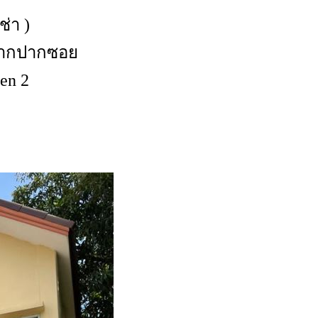
่า )
รจากปากซอย
en 2