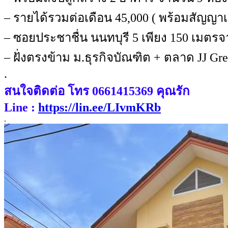
– รายได้รวมต่อเดือน 45,000 ( พร้อมสัญญาเช
– ซอยประชาชื่น นนทบุรี 5 เพียง 150 เมต
– ฝั่งตรงข้าม ม.ธุรกิจบัณฑิต + ตลาด JJ Gre
.
สนใจติดต่อ โทร 0661415369 คุณรัก
Line :
https://lin.ee/LIvmKRb
.