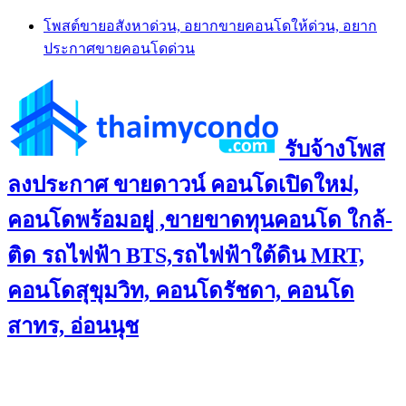
Skip
โพสต์ขายอสังหาด่วน, อยากขายคอนโดให้ด่วน, อยาก
to
ประกาศขายคอนโดด่วน
content
รับจ้างโพส
ลงประกาศ ขายดาวน์ คอนโดเปิดใหม่,
คอนโดพร้อมอยู่ ,ขายขาดทุนคอนโด ใกล้-
ติด รถไฟฟ้า BTS,รถไฟฟ้าใต้ดิน MRT,
คอนโดสุขุมวิท, คอนโดรัชดา, คอนโด
สาทร, อ่อนนุช