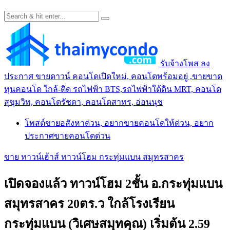
รับจ้างโพส ลง
ประกาศ ขายดาวน์ คอนโดเปิดใหม่, คอนโดพร้อมอยู่ ,ขายขาด
ทุนคอนโด ใกล้-ติด รถไฟฟ้า BTS,รถไฟฟ้าใต้ดิน MRT, คอนโด
สุขุมวิท, คอนโดรัชดา, คอนโดสาทร, อ่อนนุช
โพสต์ขายอสังหาด่วน, อยากขายคอนโดให้ด่วน, อยาก
ประกาศขายคอนโดด่วน
ขาย ทาวน์เฮ้าส์ ทาวน์โฮม กระทุ่มแบน สมุทรสาคร
เปิดจองแล้ว ทาวน์โฮม 2ชั้น อ.กระทุ่มแบน
สมุทรสาคร 20ตร.ว ใกล้โรงเรียน
กระทุ่มแบน (วิเศษสมุทคุณ) เริ่มต้น 2.59