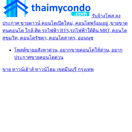
รับจ้างโพส ลง
ประกาศ ขายดาวน์ คอนโดเปิดใหม่, คอนโดพร้อมอยู่ ,ขายขาด
ทุนคอนโด ใกล้-ติด รถไฟฟ้า BTS,รถไฟฟ้าใต้ดิน MRT, คอนโด
สุขุมวิท, คอนโดรัชดา, คอนโดสาทร, อ่อนนุช
โพสต์ขายอสังหาด่วน, อยากขายคอนโดให้ด่วน, อยาก
ประกาศขายคอนโดด่วน
ขาย ทาวน์เฮ้าส์ ทาวน์โฮม เขตมีนบุรี กรุงเทพ