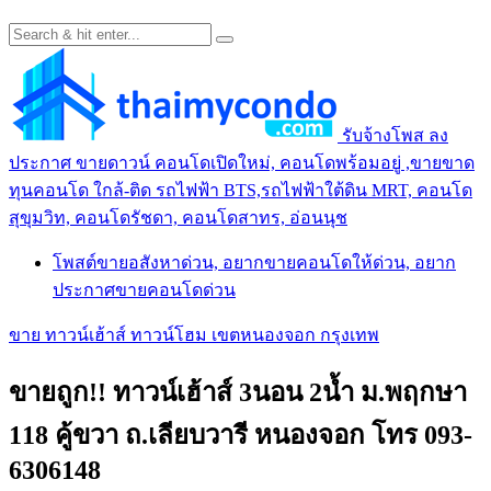
รับจ้างโพส ลง
ประกาศ ขายดาวน์ คอนโดเปิดใหม่, คอนโดพร้อมอยู่ ,ขายขาด
ทุนคอนโด ใกล้-ติด รถไฟฟ้า BTS,รถไฟฟ้าใต้ดิน MRT, คอนโด
สุขุมวิท, คอนโดรัชดา, คอนโดสาทร, อ่อนนุช
โพสต์ขายอสังหาด่วน, อยากขายคอนโดให้ด่วน, อยาก
ประกาศขายคอนโดด่วน
ขาย ทาวน์เฮ้าส์ ทาวน์โฮม เขตหนองจอก กรุงเทพ
ขายถูก!! ทาวน์เฮ้าส์ 3นอน 2น้ำ ม.พฤกษา
118 คู้ขวา ถ.เลียบวารี หนองจอก โทร 093-
6306148