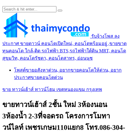
รับจ้างโพส ลง
ประกาศ ขายดาวน์ คอนโดเปิดใหม่, คอนโดพร้อมอยู่ ,ขายขาด
ทุนคอนโด ใกล้-ติด รถไฟฟ้า BTS,รถไฟฟ้าใต้ดิน MRT, คอนโด
สุขุมวิท, คอนโดรัชดา, คอนโดสาทร, อ่อนนุช
โพสต์ขายอสังหาด่วน, อยากขายคอนโดให้ด่วน, อยาก
ประกาศขายคอนโดด่วน
ขาย ทาวน์เฮ้าส์ ทาวน์โฮม เขตหนองแขม กรุงเทพ
ขายทาวน์เฮ้าส์ 2ชั้น ใหม่ 3ห้องนอน
3ห้องน้ำ 2-3ที่จอดรถ โครงการโมทา
วน์ไลท์ เพชรเกษม110แยก8 โทร.086-304-