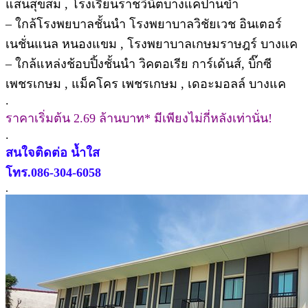
แสนสุขสม , โรงเรียนราชวินิตบางแคปานขำ
– ใกล้โรงพยบาลชั้นนำ โรงพยาบาลวิชัยเวช อินเตอร์
เนชั่นแนล หนองแขม , โรงพยาบาลเกษมราษฎร์ บางแค
– ใกล้แหล่งช้อบปิ้งชั้นนำ วิคตอเรีย การ์เด้นส์, บิ๊กซี
เพชรเกษม , แม็คโคร เพชรเกษม , เดอะมอลล์ บางแค
.
ราคาเริ่มต้น 2.69 ล้านบาท* มีเพียงไม่กี่หลังเท่านั่น!
.
สนใจติดต่อ น้ำใส
โทร.086-304-6058
.