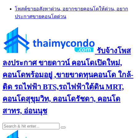
Skip
โพสต์ขายอสังหาด่วน, อยากขายคอนโดให้ด่วน, อยาก
to
ประกาศขายคอนโดด่วน
content
รับจ้างโพส
ลงประกาศ ขายดาวน์ คอนโดเปิดใหม่,
คอนโดพร้อมอยู่ ,ขายขาดทุนคอนโด ใกล้-
ติด รถไฟฟ้า BTS,รถไฟฟ้าใต้ดิน MRT,
คอนโดสุขุมวิท, คอนโดรัชดา, คอนโด
สาทร, อ่อนนุช