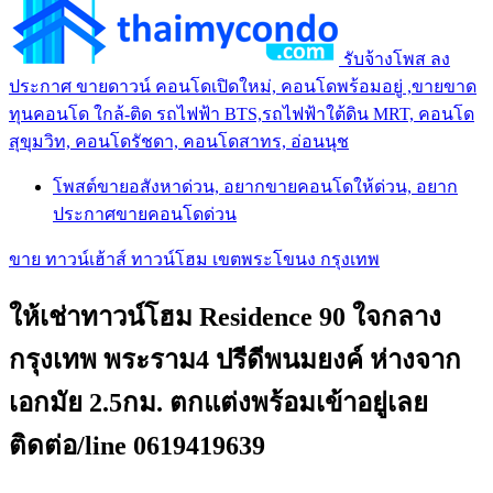
รับจ้างโพส ลง
ประกาศ ขายดาวน์ คอนโดเปิดใหม่, คอนโดพร้อมอยู่ ,ขายขาด
ทุนคอนโด ใกล้-ติด รถไฟฟ้า BTS,รถไฟฟ้าใต้ดิน MRT, คอนโด
สุขุมวิท, คอนโดรัชดา, คอนโดสาทร, อ่อนนุช
โพสต์ขายอสังหาด่วน, อยากขายคอนโดให้ด่วน, อยาก
ประกาศขายคอนโดด่วน
ขาย ทาวน์เฮ้าส์ ทาวน์โฮม เขตพระโขนง กรุงเทพ
ให้เช่าทาวน์โฮม Residence 90 ใจกลาง
กรุงเทพ พระราม4 ปรีดีพนมยงค์ ห่างจาก
เอกมัย 2.5กม. ตกแต่งพร้อมเข้าอยู่เลย
ติดต่อ/line 0619419639