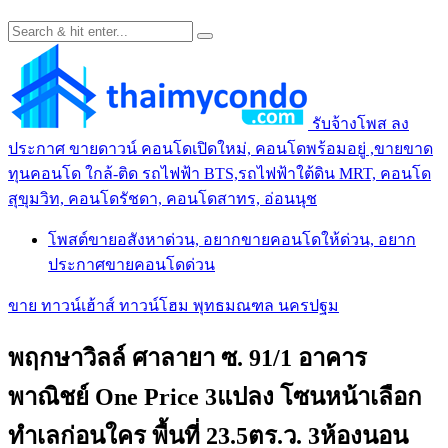
รับจ้างโพส ลง
ประกาศ ขายดาวน์ คอนโดเปิดใหม่, คอนโดพร้อมอยู่ ,ขายขาด
ทุนคอนโด ใกล้-ติด รถไฟฟ้า BTS,รถไฟฟ้าใต้ดิน MRT, คอนโด
สุขุมวิท, คอนโดรัชดา, คอนโดสาทร, อ่อนนุช
โพสต์ขายอสังหาด่วน, อยากขายคอนโดให้ด่วน, อยาก
ประกาศขายคอนโดด่วน
ขาย ทาวน์เฮ้าส์ ทาวน์โฮม พุทธมณฑล นครปฐม
พฤกษาวิลล์ ศาลายา ซ. 91/1 อาคาร
พาณิชย์ One Price 3แปลง โซนหน้าเลือก
ทำเลก่อนใคร พื้นที่ 23.5ตร.ว. 3ห้องนอน