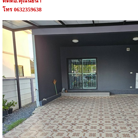
ติดต่อ.คุณนัยนา
โทร 0632359638