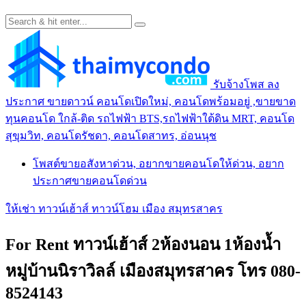
รับจ้างโพส ลง
ประกาศ ขายดาวน์ คอนโดเปิดใหม่, คอนโดพร้อมอยู่ ,ขายขาด
ทุนคอนโด ใกล้-ติด รถไฟฟ้า BTS,รถไฟฟ้าใต้ดิน MRT, คอนโด
สุขุมวิท, คอนโดรัชดา, คอนโดสาทร, อ่อนนุช
โพสต์ขายอสังหาด่วน, อยากขายคอนโดให้ด่วน, อยาก
ประกาศขายคอนโดด่วน
ให้เช่า ทาวน์เฮ้าส์ ทาวน์โฮม เมือง สมุทรสาคร
For Rent ทาวน์เฮ้าส์ 2ห้องนอน 1ห้องน้ำ
หมู่บ้านนิราวิลล์ เมืองสมุทรสาคร โทร 080-
8524143