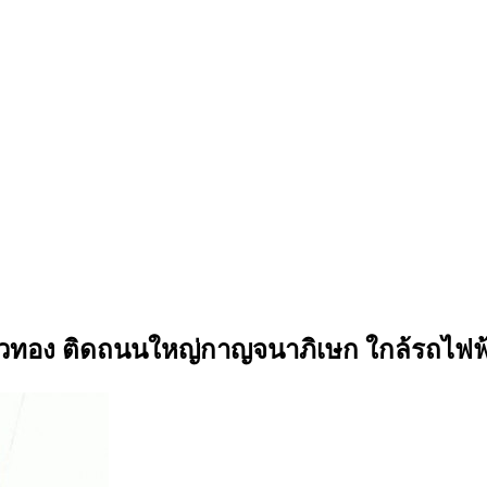
ี บางบัวทอง ติดถนนใหญ่กาญจนาภิเษก ใกล้รถไฟ