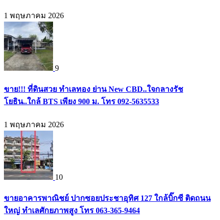
1 พฤษภาคม 2026
9
ขาย!!! ที่ดินสวย ทำเลทอง ย่าน New CBD..ใจกลางรัช
โยธิน..ใกล้ BTS เพียง 900 ม. โทร 092-5635533
1 พฤษภาคม 2026
10
ขายอาคารพาณิชย์ ปากซอยประชาอุทิศ 127 ใกล้บิ๊กซี ติดถนน
ใหญ่ ทำเลศักยภาพสูง โทร 063-365-9464