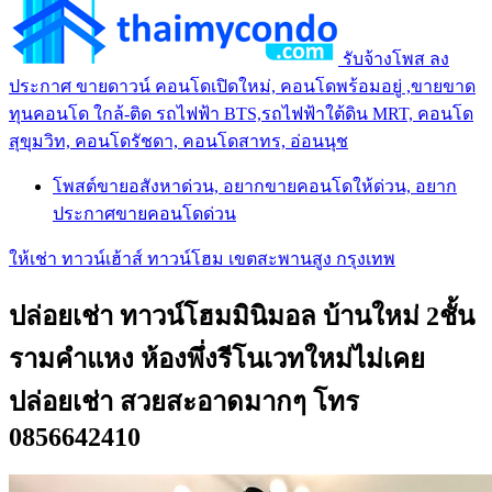
รับจ้างโพส ลง
ประกาศ ขายดาวน์ คอนโดเปิดใหม่, คอนโดพร้อมอยู่ ,ขายขาด
ทุนคอนโด ใกล้-ติด รถไฟฟ้า BTS,รถไฟฟ้าใต้ดิน MRT, คอนโด
สุขุมวิท, คอนโดรัชดา, คอนโดสาทร, อ่อนนุช
โพสต์ขายอสังหาด่วน, อยากขายคอนโดให้ด่วน, อยาก
ประกาศขายคอนโดด่วน
ให้เช่า ทาวน์เฮ้าส์ ทาวน์โฮม เขตสะพานสูง กรุงเทพ
ปล่อยเช่า ทาวน์โฮมมินิมอล บ้านใหม่ 2ชั้น
รามคำแหง ห้องพึ่งรีโนเวทใหม่ไม่เคย
ปล่อยเช่า สวยสะอาดมากๆ โทร
0856642410