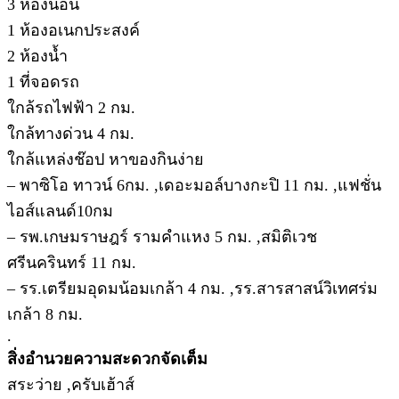
3 ห้องนอน
1 ห้องอเนกประสงค์
2 ห้องน้ำ
1 ที่จอดรถ
ใกล้รถไฟฟ้า 2 กม.
ใกล้ทางด่วน 4 กม.
ใกล้แหล่งช๊อป หาของกินง่าย
– พาซิโอ ทาวน์ 6กม. ,เดอะมอล์บางกะปิ 11 กม. ,แฟชั่น
ไอส์แลนด์10กม
– รพ.เกษมราษฎร์ รามคำแหง 5 กม. ,สมิติเวช
ศรีนครินทร์ 11 กม.
– รร.เตรียมอุดมน้อมเกล้า 4 กม. ,รร.สารสาสน์วิเทศร่ม
เกล้า 8 กม.
.
สิ่งอำนวยความสะดวกจัดเต็ม
สระว่าย ,ครับเฮ้าส์