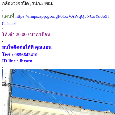
กล้องวงจรปิด ,รปภ.24ชม.
.
แผนที่
https://maps.app.goo.gl/6GxVAWqQvNCoYu8o9?
g_st=ic
.
ให้เช่า 20,000 บาท/เดือน
.
สนใจติดต่อได้ที่ คุณแอน
โทร : 0856642410
ID line : lhxatn
.