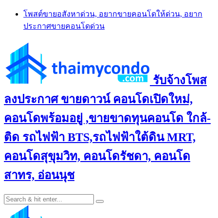
Skip
โพสต์ขายอสังหาด่วน, อยากขายคอนโดให้ด่วน, อยาก
to
ประกาศขายคอนโดด่วน
content
รับจ้างโพส
ลงประกาศ ขายดาวน์ คอนโดเปิดใหม่,
คอนโดพร้อมอยู่ ,ขายขาดทุนคอนโด ใกล้-
ติด รถไฟฟ้า BTS,รถไฟฟ้าใต้ดิน MRT,
คอนโดสุขุมวิท, คอนโดรัชดา, คอนโด
สาทร, อ่อนนุช