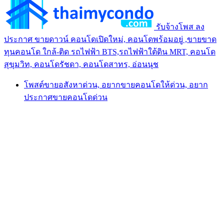
รับจ้างโพส ลง
ประกาศ ขายดาวน์ คอนโดเปิดใหม่, คอนโดพร้อมอยู่ ,ขายขาด
ทุนคอนโด ใกล้-ติด รถไฟฟ้า BTS,รถไฟฟ้าใต้ดิน MRT, คอนโด
สุขุมวิท, คอนโดรัชดา, คอนโดสาทร, อ่อนนุช
โพสต์ขายอสังหาด่วน, อยากขายคอนโดให้ด่วน, อยาก
ประกาศขายคอนโดด่วน