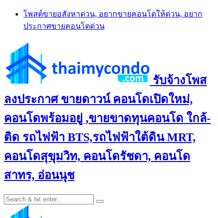
Skip
โพสต์ขายอสังหาด่วน, อยากขายคอนโดให้ด่วน, อยาก
to
ประกาศขายคอนโดด่วน
content
รับจ้างโพส
ลงประกาศ ขายดาวน์ คอนโดเปิดใหม่,
คอนโดพร้อมอยู่ ,ขายขาดทุนคอนโด ใกล้-
ติด รถไฟฟ้า BTS,รถไฟฟ้าใต้ดิน MRT,
คอนโดสุขุมวิท, คอนโดรัชดา, คอนโด
สาทร, อ่อนนุช