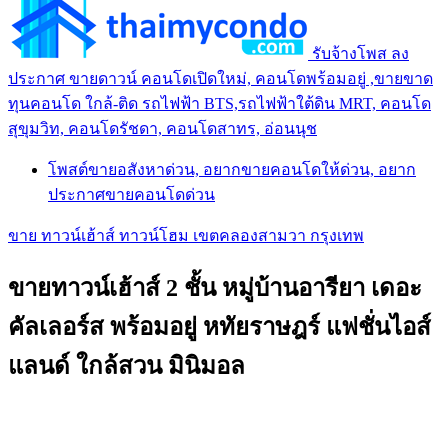
รับจ้างโพส ลง
ประกาศ ขายดาวน์ คอนโดเปิดใหม่, คอนโดพร้อมอยู่ ,ขายขาด
ทุนคอนโด ใกล้-ติด รถไฟฟ้า BTS,รถไฟฟ้าใต้ดิน MRT, คอนโด
สุขุมวิท, คอนโดรัชดา, คอนโดสาทร, อ่อนนุช
โพสต์ขายอสังหาด่วน, อยากขายคอนโดให้ด่วน, อยาก
ประกาศขายคอนโดด่วน
ขาย ทาวน์เฮ้าส์ ทาวน์โฮม เขตคลองสามวา กรุงเทพ
ขายทาวน์เฮ้าส์ 2 ชั้น หมู่บ้านอารียา เดอะ
คัลเลอร์ส พร้อมอยู่ หทัยราษฎร์ แฟชั่นไอส์
แลนด์ ใกล้สวน มินิมอล