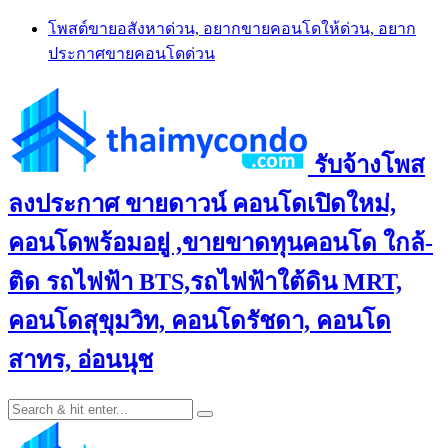
Skip
โพสต์ขายอสังหาด่วน, อยากขายคอนโดให้ด่วน, อยาก
to
ประกาศขายคอนโดด่วน
content
รับจ้างโพส
ลงประกาศ ขายดาวน์ คอนโดเปิดใหม่,
คอนโดพร้อมอยู่ ,ขายขาดทุนคอนโด ใกล้-
ติด รถไฟฟ้า BTS,รถไฟฟ้าใต้ดิน MRT,
คอนโดสุขุมวิท, คอนโดรัชดา, คอนโด
สาทร, อ่อนนุช