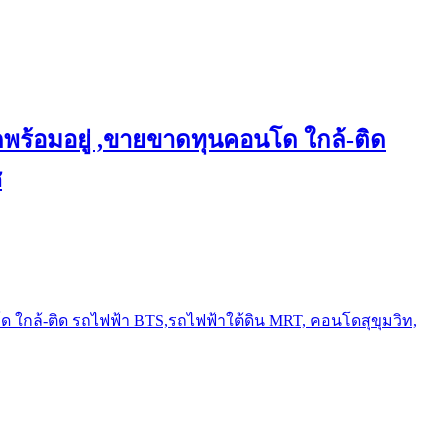
พร้อมอยู่ ,ขายขาดทุนคอนโด ใกล้-ติด
ช
ใกล้-ติด รถไฟฟ้า BTS,รถไฟฟ้าใต้ดิน MRT, คอนโดสุขุมวิท,