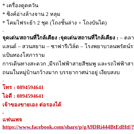
* เครื่องดูดควัน
* ซิงค์อ่างล้างจาน 2 หลุม
* โคมไฟระย้า 2 ชุด (โถงชั้นล่าง + โถงบันได)
.
จุดเด่น/สถานที่ใกล้เคียง :จุดเด่น/สถานที่ใกล้เคียง :
– ตลา
แลนด์ – สวนสยาม – ซาฟารีเวิล์ด – โรงพยาบาลนพรัตน์
แป้นทองโสภาราม
การเดินทางสะดวก ,มีรถไฟฟ้าสายสีชมพู และรถไฟฟ้าสาย
ถนนในหมู่บ้านกว้างมาก บรรยากาศน่าอยู่ เงียบสงบ
.
โทร : 0894594641
ไอดี : 0894594641
เจ้าของขายเอง ต่อรองได้
.
แฟนเพจ
https://www.facebook.com/share/p/gA9DRi444BtEdHtf
.