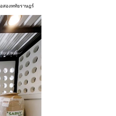
ือสองหทัยราษฎร์