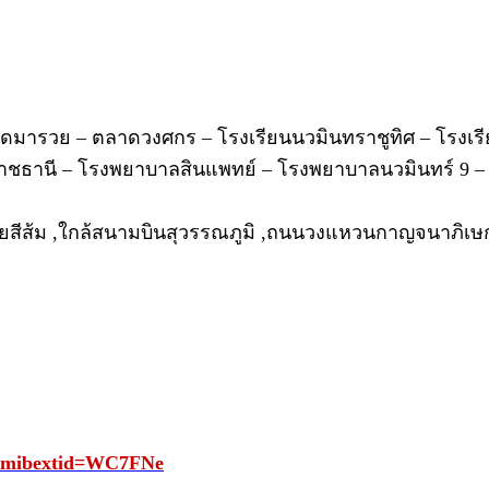
ดมารวย – ตลาดวงศกร – โรงเรียนนวมินทราชูทิศ – โรงเรีย
ราชธานี – โรงพยาบาลสินแพทย์ – โรงพยาบาลนวมินทร์ 9 –
สีส้ม ,ใกล้สนามบินสุวรรณภูมิ ,ถนนวงแหวนกาญจนาภิเษก 
/?mibextid=WC7FNe