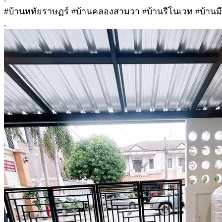
#บ้านหทัยราษฏร์ #บ้านคลองสามวา #บ้านรีโนเวท #บ้านม
.