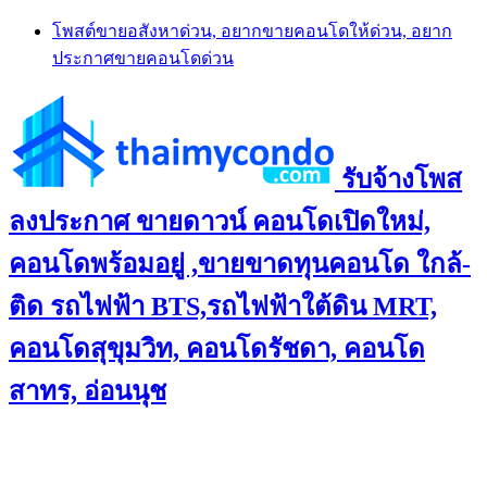
Skip
โพสต์ขายอสังหาด่วน, อยากขายคอนโดให้ด่วน, อยาก
to
ประกาศขายคอนโดด่วน
content
รับจ้างโพส
ลงประกาศ ขายดาวน์ คอนโดเปิดใหม่,
คอนโดพร้อมอยู่ ,ขายขาดทุนคอนโด ใกล้-
ติด รถไฟฟ้า BTS,รถไฟฟ้าใต้ดิน MRT,
คอนโดสุขุมวิท, คอนโดรัชดา, คอนโด
สาทร, อ่อนนุช