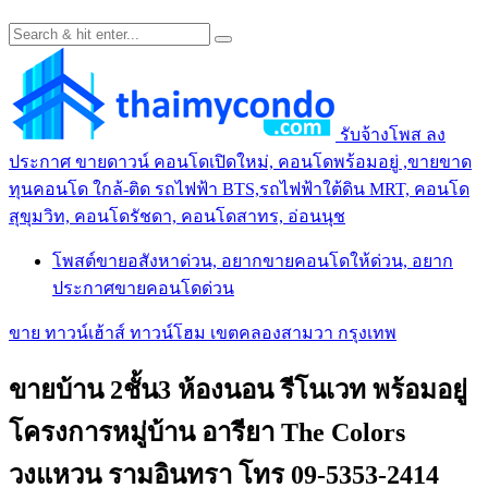
รับจ้างโพส ลง
ประกาศ ขายดาวน์ คอนโดเปิดใหม่, คอนโดพร้อมอยู่ ,ขายขาด
ทุนคอนโด ใกล้-ติด รถไฟฟ้า BTS,รถไฟฟ้าใต้ดิน MRT, คอนโด
สุขุมวิท, คอนโดรัชดา, คอนโดสาทร, อ่อนนุช
โพสต์ขายอสังหาด่วน, อยากขายคอนโดให้ด่วน, อยาก
ประกาศขายคอนโดด่วน
ขาย ทาวน์เฮ้าส์ ทาวน์โฮม เขตคลองสามวา กรุงเทพ
ขายบ้าน 2ชั้น3 ห้องนอน รีโนเวท พร้อมอยู่
โครงการหมู่บ้าน อารียา The Colors
วงแหวน รามอินทรา โทร 09-5353-2414