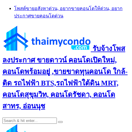
Skip
โพสต์ขายอสังหาด่วน, อยากขายคอนโดให้ด่วน, อยาก
to
ประกาศขายคอนโดด่วน
content
รับจ้างโพส
ลงประกาศ ขายดาวน์ คอนโดเปิดใหม่,
คอนโดพร้อมอยู่ ,ขายขาดทุนคอนโด ใกล้-
ติด รถไฟฟ้า BTS,รถไฟฟ้าใต้ดิน MRT,
คอนโดสุขุมวิท, คอนโดรัชดา, คอนโด
สาทร, อ่อนนุช