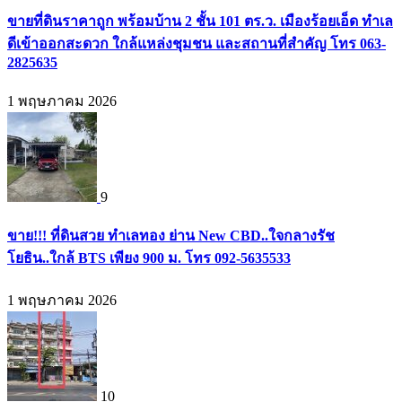
ขายที่ดินราคาถูก พร้อมบ้าน 2 ชั้น 101 ตร.ว. เมืองร้อยเอ็ด ทำเล
ดีเข้าออกสะดวก ใกล้แหล่งชุมชน และสถานที่สำคัญ โทร 063-
2825635
1 พฤษภาคม 2026
9
ขาย!!! ที่ดินสวย ทำเลทอง ย่าน New CBD..ใจกลางรัช
โยธิน..ใกล้ BTS เพียง 900 ม. โทร 092-5635533
1 พฤษภาคม 2026
10