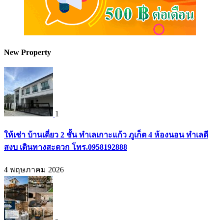
New Property
1
ให้เช่า บ้านเดี่ยว 2 ชั้น ทำเลเกาะแก้ว ภูเก็ต 4 ห้องนอน ทำเลดี
สงบ เดินทางสะดวก โทร.0958192888
4 พฤษภาคม 2026