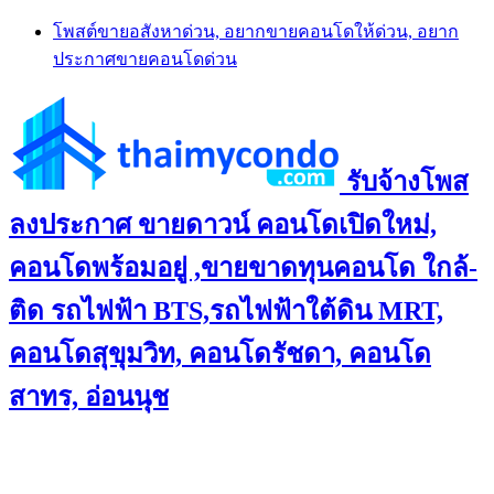
Skip
โพสต์ขายอสังหาด่วน, อยากขายคอนโดให้ด่วน, อยาก
to
ประกาศขายคอนโดด่วน
content
รับจ้างโพส
ลงประกาศ ขายดาวน์ คอนโดเปิดใหม่,
คอนโดพร้อมอยู่ ,ขายขาดทุนคอนโด ใกล้-
ติด รถไฟฟ้า BTS,รถไฟฟ้าใต้ดิน MRT,
คอนโดสุขุมวิท, คอนโดรัชดา, คอนโด
สาทร, อ่อนนุช