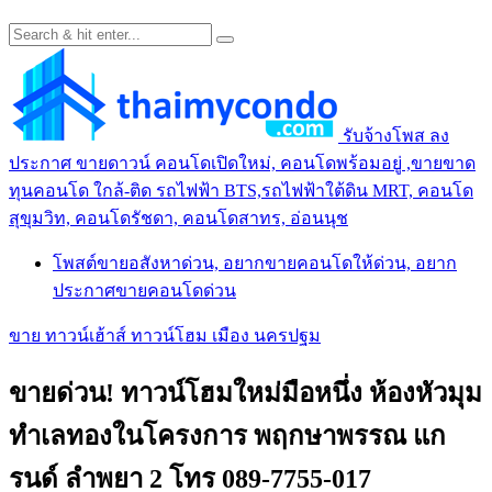
รับจ้างโพส ลง
ประกาศ ขายดาวน์ คอนโดเปิดใหม่, คอนโดพร้อมอยู่ ,ขายขาด
ทุนคอนโด ใกล้-ติด รถไฟฟ้า BTS,รถไฟฟ้าใต้ดิน MRT, คอนโด
สุขุมวิท, คอนโดรัชดา, คอนโดสาทร, อ่อนนุช
โพสต์ขายอสังหาด่วน, อยากขายคอนโดให้ด่วน, อยาก
ประกาศขายคอนโดด่วน
ขาย ทาวน์เฮ้าส์ ทาวน์โฮม เมือง นครปฐม
ขายด่วน! ทาวน์โฮมใหม่มือหนึ่ง ห้องหัวมุม
ทำเลทองในโครงการ พฤกษาพรรณ แก
รนด์ ลำพยา 2 โทร 089-7755-017