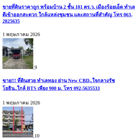
ขายที่ดินราคาถูก พร้อมบ้าน 2 ชั้น 101 ตร.ว. เมืองร้อยเอ็ด ทำเล
ดีเข้าออกสะดวก ใกล้แหล่งชุมชน และสถานที่สำคัญ โทร 063-
2825635
1 พฤษภาคม 2026
9
ขาย!!! ที่ดินสวย ทำเลทอง ย่าน New CBD..ใจกลางรัช
โยธิน..ใกล้ BTS เพียง 900 ม. โทร 092-5635533
1 พฤษภาคม 2026
10