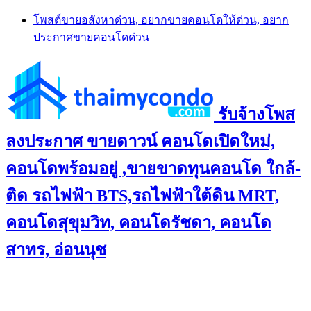
Skip
โพสต์ขายอสังหาด่วน, อยากขายคอนโดให้ด่วน, อยาก
to
ประกาศขายคอนโดด่วน
content
รับจ้างโพส
ลงประกาศ ขายดาวน์ คอนโดเปิดใหม่,
คอนโดพร้อมอยู่ ,ขายขาดทุนคอนโด ใกล้-
ติด รถไฟฟ้า BTS,รถไฟฟ้าใต้ดิน MRT,
คอนโดสุขุมวิท, คอนโดรัชดา, คอนโด
สาทร, อ่อนนุช