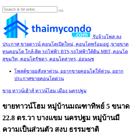
รับจ้างโพส ลง
ประกาศ ขายดาวน์ คอนโดเปิดใหม่, คอนโดพร้อมอยู่ ,ขายขาด
ทุนคอนโด ใกล้-ติด รถไฟฟ้า BTS,รถไฟฟ้าใต้ดิน MRT, คอนโด
สุขุมวิท, คอนโดรัชดา, คอนโดสาทร, อ่อนนุช
โพสต์ขายอสังหาด่วน, อยากขายคอนโดให้ด่วน, อยาก
ประกาศขายคอนโดด่วน
ขาย ทาวน์เฮ้าส์ ทาวน์โฮม เมือง นครปฐม
ขายทาวน์โฮม หมู่บ้านมณฑาทิพย์ 5 ขนาด
22.8 ตร.วา บางแขม นครปฐม หมู่บ้านมี
ความเป็นส่วนตัว สงบ ธรรมชาติ